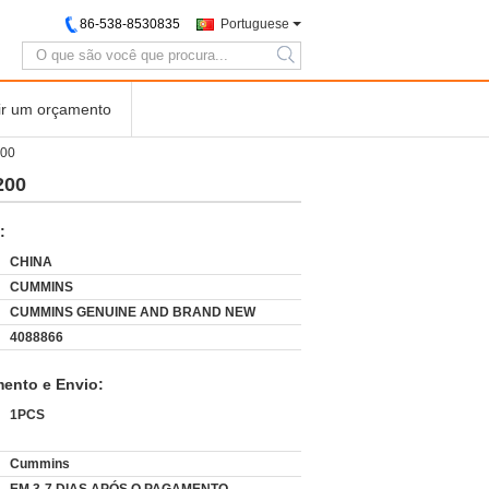
86-538-8530835
Portuguese
search
ir um orçamento
200
200
:
CHINA
CUMMINS
CUMMINS GENUINE AND BRAND NEW
4088866
ento e Envio:
1PCS
:
Cummins