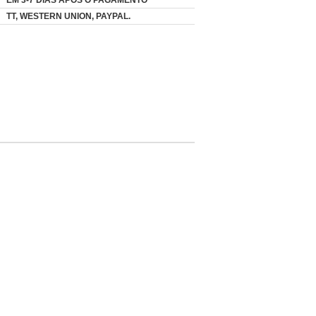
EM 3-7 DIAS APÓS O PAGAMENTO
TT, WESTERN UNION, PAYPAL.