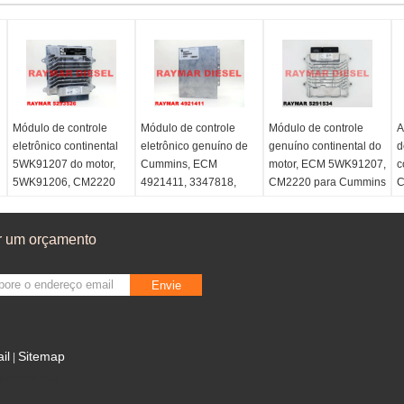
Módulo de controle
Módulo de controle
Módulo de controle
A
eletrônico continental
eletrônico genuíno de
genuíno continental do
d
5WK91207 do motor,
Cummins, ECM
motor, ECM 5WK91207,
c
5WK91206, CM2220
4921411, 3347818,
CM2220 para Cummins
C
para Cummins ISF2.8,
3330511 para QSK19,
ISF3.8 5291534,
c
ISF3.8 5293526,
QSK23, QSK45, motor
5293526, C5291534,
d
C5293526
QSK60
C5293526
r um orçamento
Envie
il
Sitemap
|
 para celular