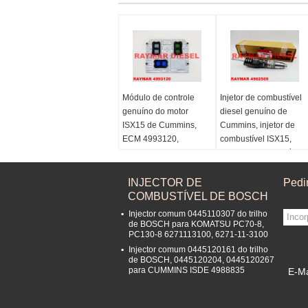
Módulo de controle
Injetor de combustível
genuíno do motor
diesel genuíno de
ISX15 de Cummins,
Cummins, injetor de
ECM 4993120,
combustível ISX15,
P4993120
injetor de combustível
QSX15 4062569,
5627452
INJECTOR DE
Pedi
COMBUSTÍVEL DE BOSCH
Injector comum 0445110307 do trilho
de BOSCH para KOMATSU PC70-8,
PC130-8 6271113100, 6271-11-3100
Injector comum 0445120161 do trilho
de BOSCH, 0445120204, 0445120267
para CUMMINS ISDE 4988835
E-Ma
Site