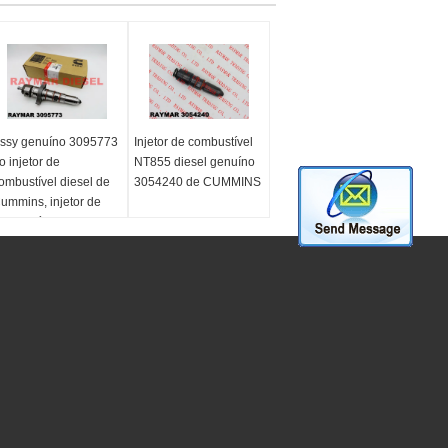
ssy genuíno 3095773
Injetor de combustível
o injetor de
NT855 diesel genuíno
ombustível diesel de
3054240 de CUMMINS
ummins, injetor de
ombustível 3095773
e Cummins KTA19