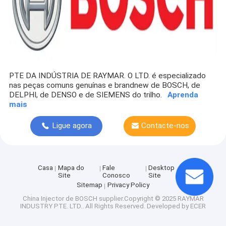
Bocais de combustível de Denso
Bocais de combustível de Delphi
PEÇAS YANMAR
Carregadores do turbocompressor
PTE DA INDÚSTRIA DE RAYMAR. O LTD. é especializado
nas peças comuns genuínas e brandnew de BOSCH, de
SSANGYONG, HYUNDAI, peças de KIA
DELPHI, de DENSO e de SIEMENS do trilho.
Aprenda
mais
Ligue agora
Contacte-nos
Casa
Mapa do
Fale
Desktop
Site
Conosco
Site
Sitemap
Privacy Policy
China Injector de BOSCH
supplier.Copyright © 2025 RAYMAR
INDUSTRY PTE. LTD.. All Rights Reserved. Developed by
ECER