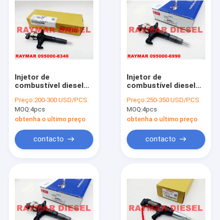
Injetor de
Injetor de
combustível diesel
combustível diesel
genuíno de DENSO
genuíno de DENSO
Preço:
200-300 USD/PCS
Preço:
250-350 USD/PCS
095000-8340 para
095000-6990,
MOQ:
4pcs
MOQ:
4pcs
ISUZU 4JJ1 3.0L 8-
095000-6991 para
97435030-0,
ISUZU 8980116050,
obtenha o ultimo preço
obtenha o ultimo preço
8974350300,
8-98011605-0, 8-
8981066932, 8-
98011605-5,
contacto
contacto
98106693-2
8980116055