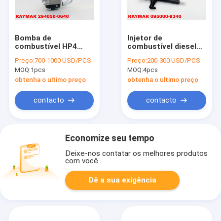
Bomba de
Injetor de
combustível HP4
combustível diesel
genuína 294050-0640
genuíno de DENSO
Preço:
700-1000 USD/PCS
Preço:
200-300 USD/PCS
de DENSO, 294050-
095000-8340 para
MOQ:
1pcs
MOQ:
4pcs
0641, 294050-0642
ISUZU 4JJ1 3.0L
para ISUZU
8981066932, 8-
obtenha o ultimo preço
obtenha o ultimo preço
8982395210, 8-
98106693-2,
98239521-0,
8981066931,
contacto
contacto
8982395212
8981066930
Economize seu tempo
Deixe-nos contatar os melhores produtos
com você.
Dê a sua exigência