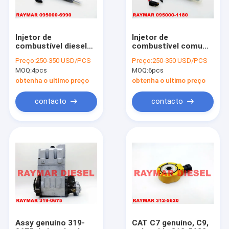
Injetor de
Injetor de
combustível diesel
combustível comum
genuíno de DENSO
genuíno do trilho de
Preço:
250-350 USD/PCS
Preço:
250-350 USD/PCS
095000-6990,
DENSO 095000-1180,
MOQ:
4pcs
MOQ:
6pcs
095000-6991,
9709500-118 para
095000-6992,
MITSUBISHI 6M60T
obtenha o ultimo preço
obtenha o ultimo preço
095000-6993 para
ME300331
ISUZU 8980116050,
contacto
contacto
8-98011605-0
Home
Products
About Us
Assy genuíno 319-
CAT C7 genuíno, C9,