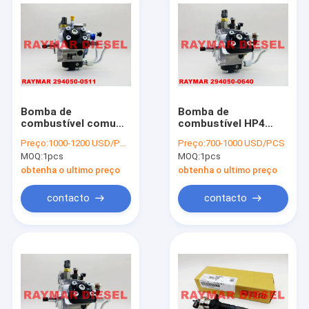
Bomba de
Bomba de
combustível comum
combustível HP4
genuína 294050-0510
genuína 294050-0640
Preço:
1000-1200 USD/PCS
Preço:
700-1000 USD/PCS
do trilho HP4 de
de DENSO para ISUZU
MOQ:
1pcs
MOQ:
1pcs
DENSO, 294050-0511
6HK1 8982395210, 8-
para CAT 5332964,
98239521-0,
obtenha o ultimo preço
obtenha o ultimo preço
533-2964
8982395211, 8-
98239521-1,
contacto
contacto
8982395212