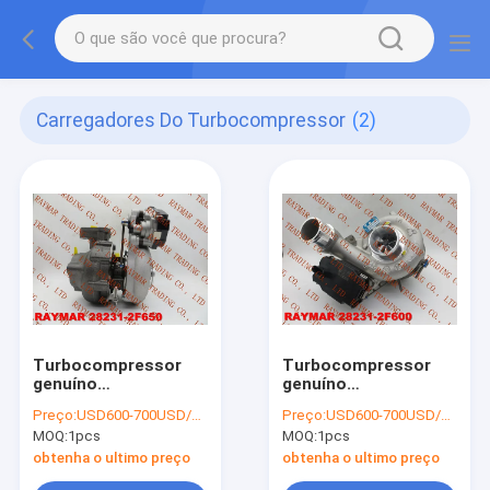
Carregadores Do Turbocompressor
(2)
Turbocompressor
Turbocompressor
genuíno
genuíno
53039700430 de
53039700432 de
Preço:
USD600-700USD/PCS
Preço:
USD600-700USD/PCS
BORGWARNER para
BORGWARNER para
MOQ:
1pcs
MOQ:
1pcs
HYUNDAI D4HB
HYUNDAI 28231-
28231-2F650
2F600
obtenha o ultimo preço
obtenha o ultimo preço