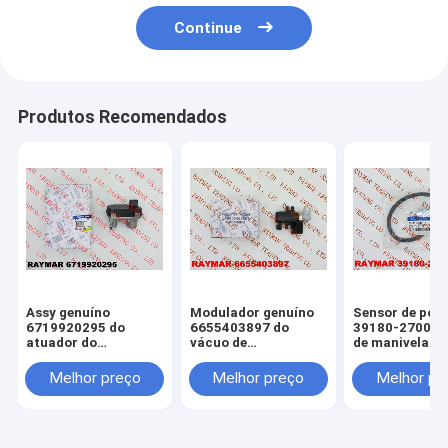
Continue
Produtos Recomendados
Assy genuíno
Modulador genuíno
Sensor de pos
6719920295 do
6655403897 do
39180-27000 d
atuador do
vácuo de
de manivela de
turbocompressor de
SSANGYONG
HYUNDAI & de 
SSANGYONG,
Melhor preço
Melhor preço
Melhor pr
59001107605